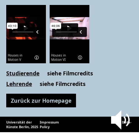
ständig neue Räume,
Situationen und Formen
entstehen zu lassen – ein
mobiles Gehäuse, das
permanent emotionale
Verdichtungen ausspuckt.
Nach einem rotierenden
System übernahmen
Houses in
Houses in
verschiedene Gruppen
Motion V
Motion VI
unterschiedliche Aufgaben
wie Konzeption,
Studierende
siehe Filmcredits
Ausführung, Video-
Dokumentation bis hin zur
Lehrende
siehe Filmcredits
alimentären Versorgung
der rund 40-köpfigen
Zurück zur Homepage
Studierendengruppe. Für
den Bau des Gebildes
inklusive dessen
performative Bespielung
Universität der
Impressum
Data-
gab es einen einzigen Tag,
Künste Berlin, 2025
Policy
immer Freitags von 10-24
Uhr. Durch skulpturale